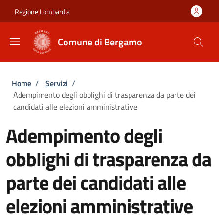
Salta al contenuto principale
Skip to footer content
Regione Lombardia
Comune di Bergamo
Briciole di pane
Home
/
Servizi
/
Adempimento degli obblighi di trasparenza da parte dei
candidati alle elezioni amministrative
Adempimento degli
obblighi di trasparenza da
parte dei candidati alle
elezioni amministrative