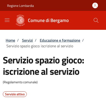
Salta al contenuto principale
Skip to footer content
Regione Lombardia
Comune di Bergamo
Briciole di pane
Home
/
Servizi
/
Educazione e formazione
/
Servizio spazio gioco: iscrizione al servizio
Servizio spazio gioco:
iscrizione al servizio
(Regolamento comunale)
Servizio attivo