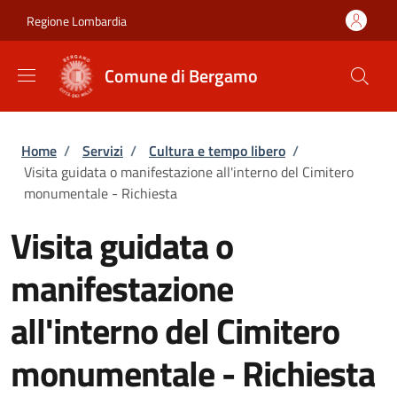
Salta al contenuto principale
Skip to footer content
Regione Lombardia
Comune di Bergamo
Briciole di pane
Home
/
Servizi
/
Cultura e tempo libero
/
Visita guidata o manifestazione all'interno del Cimitero
monumentale - Richiesta
Visita guidata o
manifestazione
all'interno del Cimitero
monumentale - Richiesta