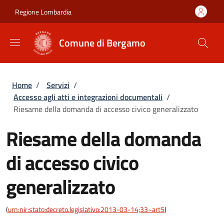
Salta al contenuto principale
Skip to footer content
Regione Lombardia
Comune di Bergamo
Briciole di pane
Home
/
Servizi
/
Accesso agli atti e integrazioni documentali
/
Riesame della domanda di accesso civico generalizzato
Riesame della domanda
di accesso civico
generalizzato
(
urn:nir:stato:decreto.legislativo:2013-03-14;33~art5
)