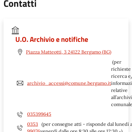
Contatti
U.O. Archivio e notifiche
Piazza Matteotti, 3 24122 Bergamo (BG)
(per
richieste
ricerca e
archivio_accessi@comune.bergamo.it
informaz
relative
all’archiv
comunale
035399645
0353
(per consegne atti - risponde dal lunedì a
99076
venerdì dalle ore 8:30 alle ore 12:30 -)