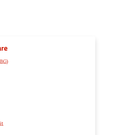
are
(BG)
it