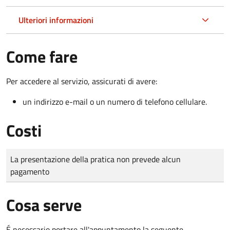
Ulteriori informazioni
Come fare
Per accedere al servizio, assicurati di avere:
un indirizzo e-mail o un numero di telefono cellulare.
Costi
Tipo di pagamento
Importo
La presentazione della pratica non prevede alcun
pagamento
Cosa serve
É necessario portare all'appuntamento la seguente