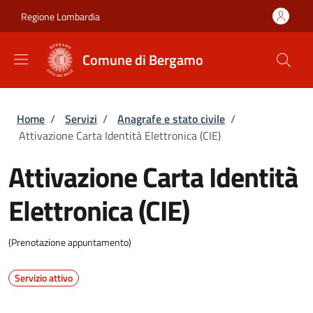
Salta al contenuto principale
Skip to footer content
Regione Lombardia
Comune di Bergamo
Briciole di pane
Home
/
Servizi
/
Anagrafe e stato civile
/
Attivazione Carta Identità Elettronica (CIE)
Attivazione Carta Identità
Elettronica (CIE)
(Prenotazione appuntamento)
Servizio attivo