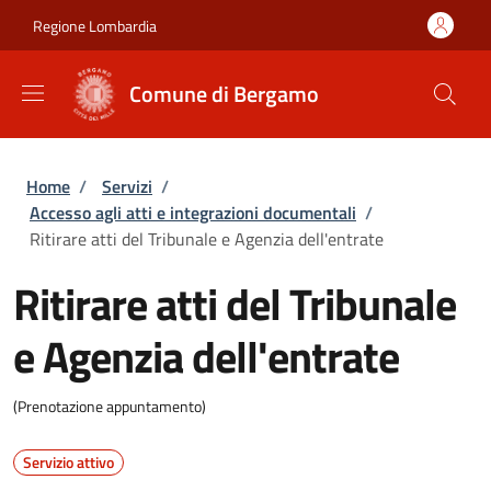
Salta al contenuto principale
Skip to footer content
Regione Lombardia
Comune di Bergamo
Briciole di pane
Home
/
Servizi
/
Accesso agli atti e integrazioni documentali
/
Ritirare atti del Tribunale e Agenzia dell'entrate
Ritirare atti del Tribunale
e Agenzia dell'entrate
(Prenotazione appuntamento)
Servizio attivo