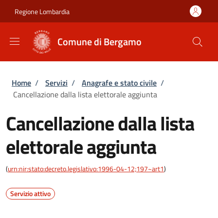
Salta al contenuto principale
Skip to footer content
Regione Lombardia
Comune di Bergamo
Briciole di pane
Home
/
Servizi
/
Anagrafe e stato civile
/
Cancellazione dalla lista elettorale aggiunta
Cancellazione dalla lista
elettorale aggiunta
(
urn:nir:stato:decreto.legislativo:1996-04-12;197~art1
)
Servizio attivo