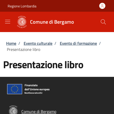
Salta al contenuto principale
Skip to footer content
Regione Lombardia
Comune di Bergamo
Briciole di pane
Home
/
Evento culturale
/
Evento di formazione
/
Presentazione libro
Presentazione libro
Comune di Bergamo