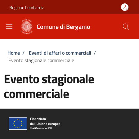
Salta al contenuto principale
Skip to footer content
Regione Lombardia
Comune di Bergamo
Briciole di pane
Home
/
Eventi di affari o commerciali
/
Evento stagionale commerciale
Evento stagionale
commerciale