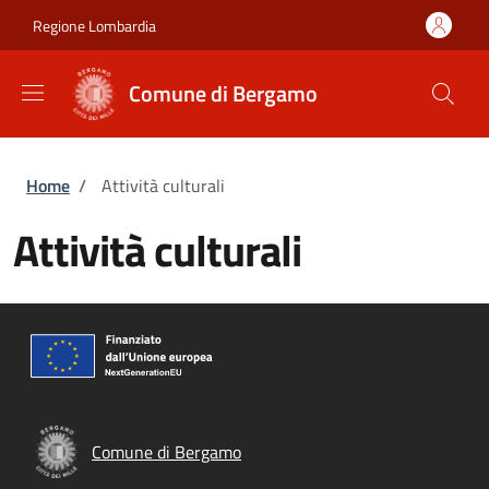
Salta al contenuto principale
Skip to footer content
Regione Lombardia
Comune di Bergamo
Briciole di pane
Home
/
Attività culturali
Attività culturali
Comune di Bergamo