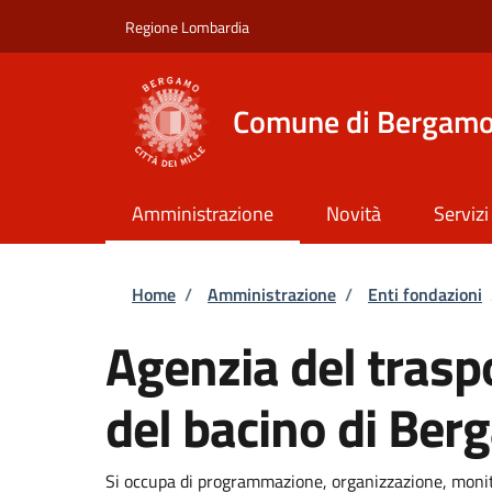
Salta al contenuto principale
Skip to footer content
Regione Lombardia
Comune di Bergam
Amministrazione
Novità
Servizi
Briciole di pane
Home
/
Amministrazione
/
Enti fondazioni
Agenzia del trasp
del bacino di Be
Si occupa di programmazione, organizzazione, monito