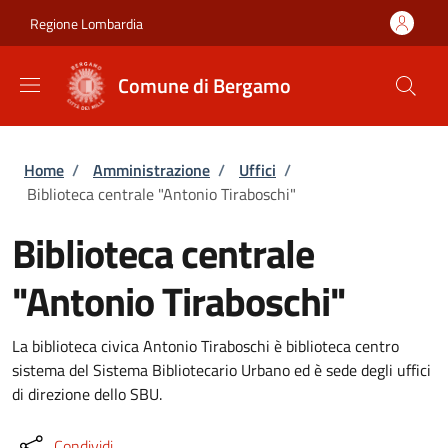
Salta al contenuto principale
Skip to footer content
Regione Lombardia
Comune di Bergamo
Briciole di pane
Home
/
Amministrazione
/
Uffici
/
Biblioteca centrale "Antonio Tiraboschi"
Biblioteca centrale
"Antonio Tiraboschi"
La biblioteca civica Antonio Tiraboschi è biblioteca centro
sistema del Sistema Bibliotecario Urbano ed è sede degli uffici
di direzione dello SBU.
Condividi