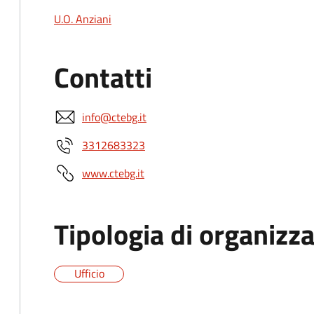
U.O. Anziani
Contatti
info@ctebg.it
3312683323
www.ctebg.it
Tipologia di organizz
Ufficio