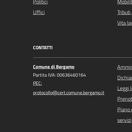
Politici
Mobilit
Uffici
Tribut
Vita la
CONTATTI
Comune di Bergamo
Ammini
Partita IVA: 00636460164
Dichiar
PEC:
Leggi 
protocollo@cert.comune.bergamo.it
Preno
Piano 
servizi