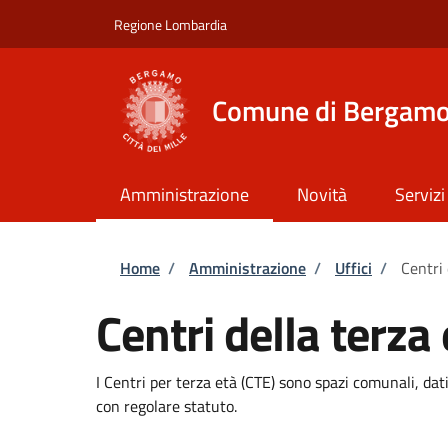
Salta al contenuto principale
Skip to footer content
Regione Lombardia
Comune di Bergam
Amministrazione
Novità
Servizi
Briciole di pane
Home
/
Amministrazione
/
Uffici
/
Centri 
Centri della terza
I Centri per terza età (CTE) sono spazi comunali, dat
con regolare statuto.