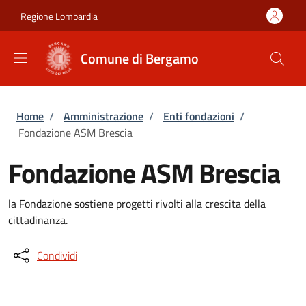
Salta al contenuto principale
Skip to footer content
Regione Lombardia
Comune di Bergamo
Briciole di pane
Home
/
Amministrazione
/
Enti fondazioni
/
Fondazione ASM Brescia
Fondazione ASM Brescia
la Fondazione sostiene progetti rivolti alla crescita della
cittadinanza.
Condividi