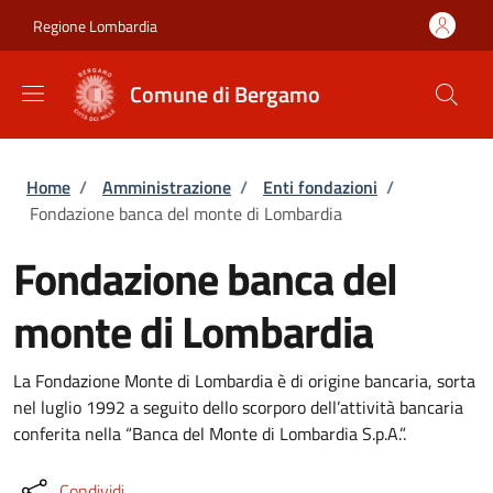
Salta al contenuto principale
Skip to footer content
Regione Lombardia
Comune di Bergamo
Briciole di pane
Home
/
Amministrazione
/
Enti fondazioni
/
Fondazione banca del monte di Lombardia
Fondazione banca del
monte di Lombardia
La Fondazione Monte di Lombardia è di origine bancaria, sorta
nel luglio 1992 a seguito dello scorporo dell’attività bancaria
conferita nella “Banca del Monte di Lombardia S.p.A.”.
Condividi