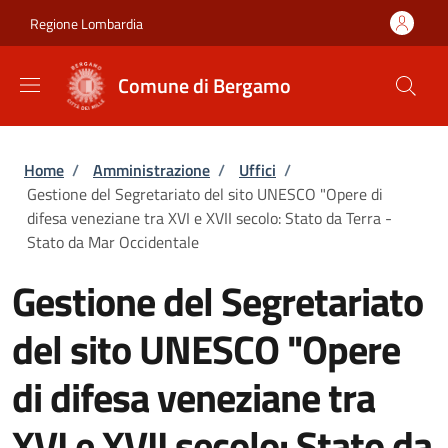
Salta al contenuto principale
Skip to footer content
Regione Lombardia
Comune di Bergamo
Briciole di pane
Home
/
Amministrazione
/
Uffici
/
Gestione del Segretariato del sito UNESCO "Opere di
difesa veneziane tra XVI e XVII secolo: Stato da Terra -
Stato da Mar Occidentale
Gestione del Segretariato
del sito UNESCO "Opere
di difesa veneziane tra
XVI e XVII secolo: Stato da