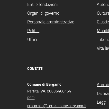
Enti e fondazioni
Autori
Organi di governo
Cultur
Personale amministrativo
Giustiz
Politici
Mobilit
Uffici
Tribut
Vita la
CONTATTI
Comune di Bergamo
Ammini
Partita IVA: 00636460164
Dichiar
PEC:
Leggi 
protocollo@cert.comune.bergamo.it