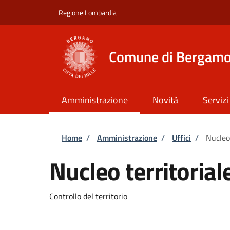
Salta al contenuto principale
Skip to footer content
Regione Lombardia
Comune di Bergam
Amministrazione
Novità
Servizi
Briciole di pane
Home
/
Amministrazione
/
Uffici
/
Nucleo
Nucleo territoria
Controllo del territorio