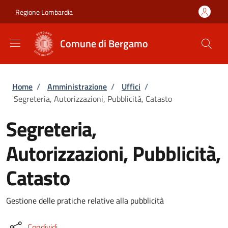
Salta al contenuto principale
Skip to footer content
Regione Lombardia
Comune di Bergamo
Briciole di pane
Home
/
Amministrazione
/
Uffici
/
Segreteria, Autorizzazioni, Pubblicità, Catasto
Segreteria,
Autorizzazioni, Pubblicità,
Catasto
Gestione delle pratiche relative alla pubblicità
Condividi