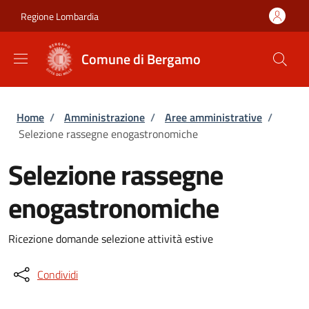
Salta al contenuto principale
Skip to footer content
Regione Lombardia
Comune di Bergamo
Briciole di pane
Home
/
Amministrazione
/
Aree amministrative
/
Selezione rassegne enogastronomiche
Selezione rassegne
enogastronomiche
Ricezione domande selezione attività estive
Condividi