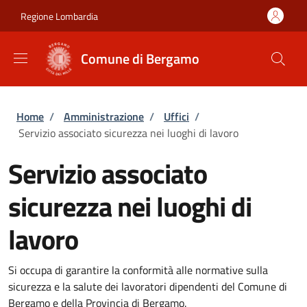
Salta al contenuto principale
Skip to footer content
Regione Lombardia
Comune di Bergamo
Briciole di pane
Home
/
Amministrazione
/
Uffici
/
Servizio associato sicurezza nei luoghi di lavoro
Servizio associato
sicurezza nei luoghi di
lavoro
Si occupa di garantire la conformità alle normative sulla
sicurezza e la salute dei lavoratori dipendenti del Comune di
Bergamo e della Provincia di Bergamo.