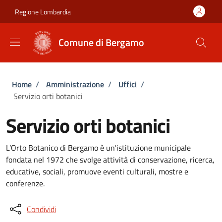
Salta al contenuto principale
Skip to footer content
Regione Lombardia
Comune di Bergamo
Briciole di pane
Home
/
Amministrazione
/
Uffici
/
Servizio orti botanici
Servizio orti botanici
L’Orto Botanico di Bergamo è un'istituzione municipale
fondata nel 1972 che svolge attività di conservazione, ricerca,
educative, sociali, promuove eventi culturali, mostre e
conferenze.
Condividi