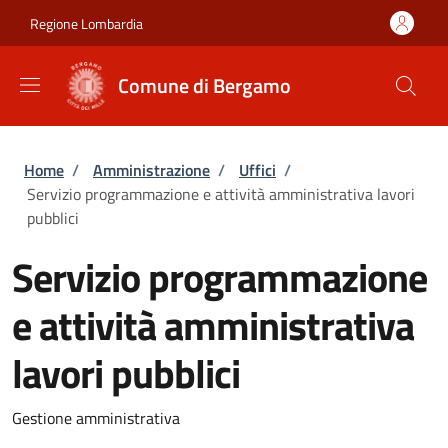
Salta al contenuto principale
Skip to footer content
Regione Lombardia
Comune di Bergamo
Briciole di pane
Home
/
Amministrazione
/
Uffici
/
Servizio programmazione e attività amministrativa lavori
pubblici
Servizio programmazione
e attività amministrativa
lavori pubblici
Gestione amministrativa