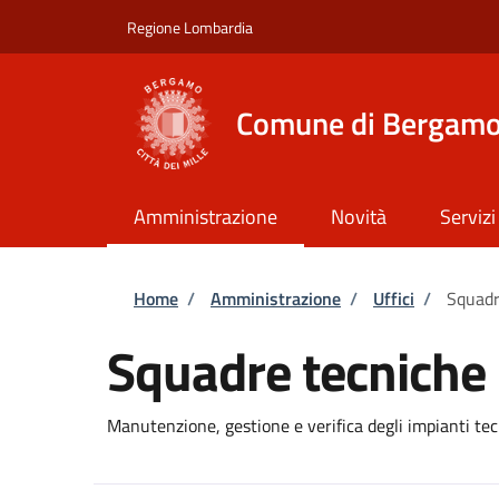
Salta al contenuto principale
Skip to footer content
Regione Lombardia
Comune di Bergam
Amministrazione
Novità
Servizi
Briciole di pane
Home
/
Amministrazione
/
Uffici
/
Squadr
Squadre tecniche 
Manutenzione, gestione e verifica degli impianti te