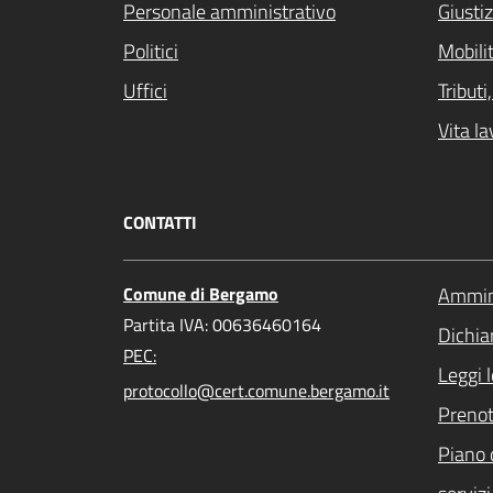
Personale amministrativo
Giustiz
Politici
Mobilit
Uffici
Tribut
Vita la
CONTATTI
Comune di Bergamo
Ammini
Partita IVA: 00636460164
Dichiar
PEC:
Leggi 
protocollo@cert.comune.bergamo.it
Preno
Piano 