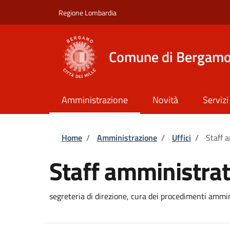
Salta al contenuto principale
Skip to footer content
Regione Lombardia
Comune di Bergam
Amministrazione
Novità
Servizi
Briciole di pane
Home
/
Amministrazione
/
Uffici
/
Staff a
Staff amministrati
segreteria di direzione, cura dei procedimenti ammin