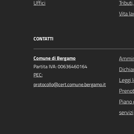
Uffici
Tribut
Vita la
CONTATTI
Comune di Bergamo
Ammini
Partita IVA: 00636460164
Dichiar
PEC:
Leggi 
protocollo@cert.comune.bergamo.it
Preno
Piano 
servizi