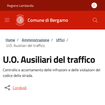
Salta al contenuto principale
Skip to footer content
Regione Lombardia
Comune di Bergamo
Briciole di pane
Home
/
Amministrazione
/
Uffici
/
U.O. Ausiliari del traffico
U.O. Ausiliari del traffico
Controllo e accertamento delle infrazioni e delle violazioni del
codice della strada.
Condividi