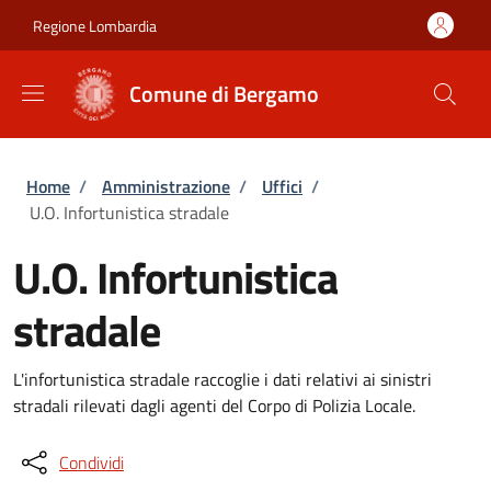
Salta al contenuto principale
Skip to footer content
Regione Lombardia
Comune di Bergamo
Briciole di pane
Home
/
Amministrazione
/
Uffici
/
U.O. Infortunistica stradale
U.O. Infortunistica
stradale
L'infortunistica stradale raccoglie i dati relativi ai sinistri
stradali rilevati dagli agenti del Corpo di Polizia Locale.
Condividi