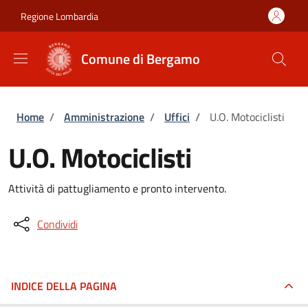
Salta al contenuto principale
Skip to footer content
Regione Lombardia
Comune di Bergamo
Briciole di pane
Home
/
Amministrazione
/
Uffici
/
U.O. Motociclisti
U.O. Motociclisti
Attività di pattugliamento e pronto intervento.
Condividi
INDICE DELLA PAGINA