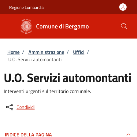
Salta al contenuto principale
Skip to footer content
Regione Lombardia
Comune di Bergamo
Briciole di pane
Home
/
Amministrazione
/
Uffici
/
U.O. Servizi automontanti
U.O. Servizi automontanti
Interventi urgenti sul territorio comunale.
Condividi
INDICE DELLA PAGINA