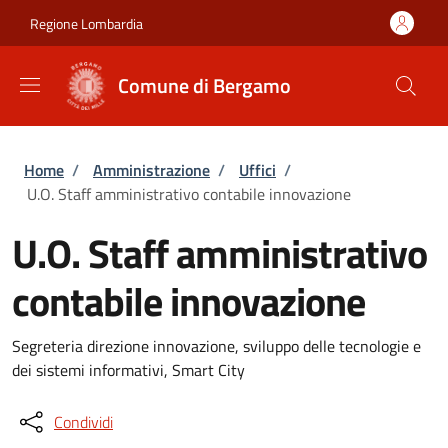
Salta al contenuto principale
Skip to footer content
Regione Lombardia
Comune di Bergamo
Briciole di pane
Home
/
Amministrazione
/
Uffici
/
U.O. Staff amministrativo contabile innovazione
U.O. Staff amministrativo
contabile innovazione
Segreteria direzione innovazione, sviluppo delle tecnologie e
dei sistemi informativi, Smart City
Condividi