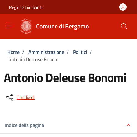
Salta al contenuto principale
Skip to footer content
Regione Lombardia
Comune di Bergamo
Briciole di pane
Home
/
Amministrazione
/
Politici
/
Antonio Deleuse Bonomi
Antonio Deleuse Bonomi
Condividi
Indice della pagina