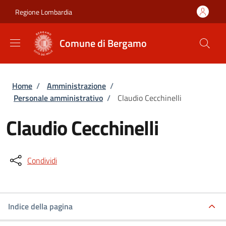
Salta al contenuto principale
Skip to footer content
Regione Lombardia
Comune di Bergamo
Briciole di pane
Home
/
Amministrazione
/
Personale amministrativo
/
Claudio Cecchinelli
Claudio Cecchinelli
Condividi
Indice della pagina