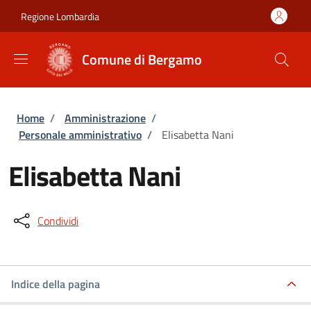
Salta al contenuto principale
Skip to footer content
Regione Lombardia
Comune di Bergamo
Briciole di pane
Home
/
Amministrazione
/
Personale amministrativo
/
Elisabetta Nani
Elisabetta Nani
Condividi
Indice della pagina