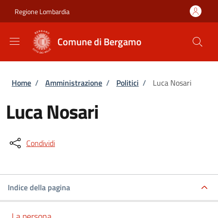
Salta al contenuto principale
Skip to footer content
Regione Lombardia
Comune di Bergamo
Briciole di pane
Home
/
Amministrazione
/
Politici
/
Luca Nosari
Luca Nosari
Condividi
Indice della pagina
La persona