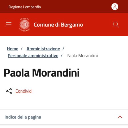
Salta al contenuto principale
Skip to footer content
Regione Lombardia
Comune di Bergamo
Briciole di pane
Home
/
Amministrazione
/
Personale amministrativo
/
Paola Morandini
Paola Morandini
Condividi
Indice della pagina