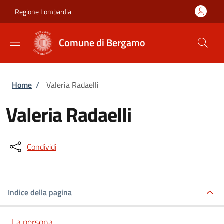
Salta al contenuto principale
Skip to footer content
Regione Lombardia
Comune di Bergamo
Briciole di pane
Home
/
Valeria Radaelli
Valeria Radaelli
Condividi
Indice della pagina
La persona