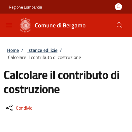
Salta al contenuto principale
Skip to footer content
Regione Lombardia
Comune di Bergamo
Briciole di pane
Home
/
Istanze edilizie
/
Calcolare il contributo di costruzione
Calcolare il contributo di
costruzione
Condividi