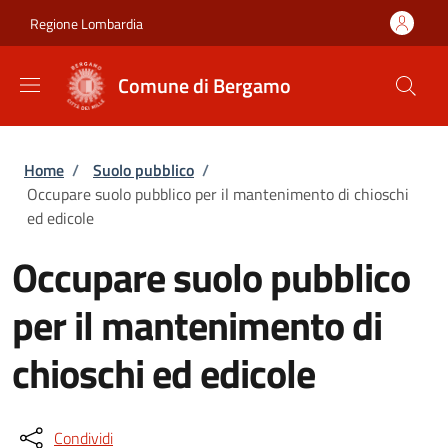
Salta al contenuto principale
Skip to footer content
Regione Lombardia
Comune di Bergamo
Briciole di pane
Home
/
Suolo pubblico
/
Occupare suolo pubblico per il mantenimento di chioschi
ed edicole
Occupare suolo pubblico
per il mantenimento di
chioschi ed edicole
Condividi