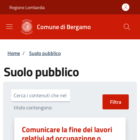
Salta al contenuto principale
Skip to footer content
Regione Lombardia
Comune di Bergamo
Briciole di pane
Home
/
Suolo pubblico
Suolo pubblico
Cerca i contenuti che nel
titolo contengono:
Comunicare la fine dei lavori
relativi ad occupazione o