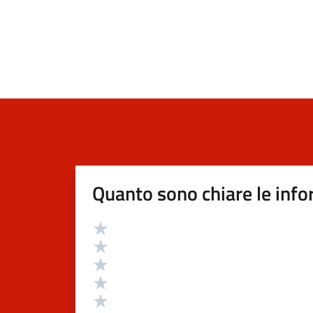
Quanto sono chiare le info
Valutazione
Valuta 5 stelle su 5
Valuta 4 stelle su 5
Valuta 3 stelle su 5
Valuta 2 stelle su 5
Valuta 1 stelle su 5