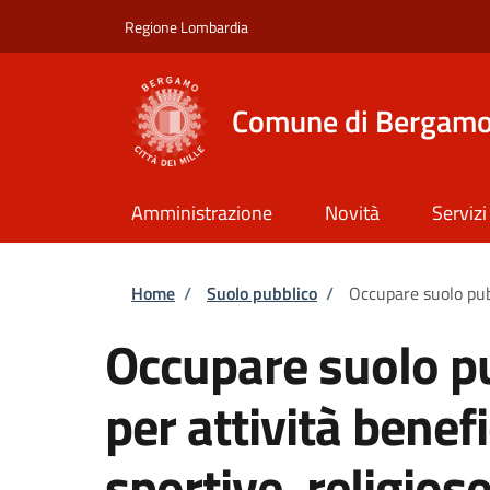
Salta al contenuto principale
Skip to footer content
Regione Lombardia
Comune di Bergam
Amministrazione
Novità
Servizi
Briciole di pane
Home
/
Suolo pubblico
/
Occupare suolo pubb
Occupare suolo pu
per attività benefi
sportive, religios