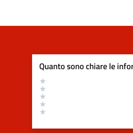
Quanto sono chiare le info
Valutazione
Valuta 5 stelle su 5
Valuta 4 stelle su 5
Valuta 3 stelle su 5
Valuta 2 stelle su 5
Valuta 1 stelle su 5