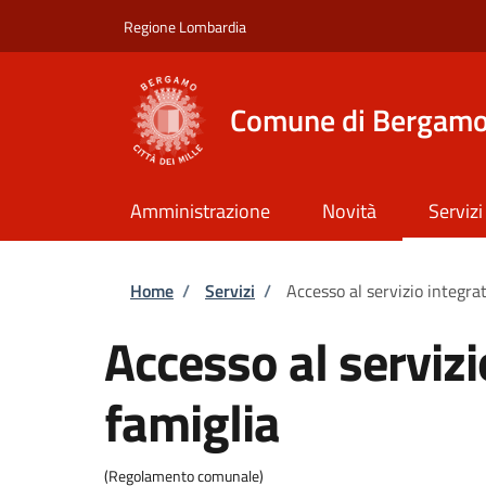
Salta al contenuto principale
Skip to footer content
Regione Lombardia
Comune di Bergam
Amministrazione
Novità
Servizi
Briciole di pane
Home
/
Servizi
/
Accesso al servizio integra
Accesso al servizi
famiglia
(Regolamento comunale)