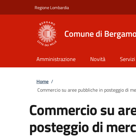
Salta al contenuto principale
Skip to footer content
Regione Lombardia
Comune di Bergam
Amministrazione
Novità
Servizi
Briciole di pane
Home
/
Commercio su aree pubbliche in posteggio di merc
Commercio su are
posteggio di merca