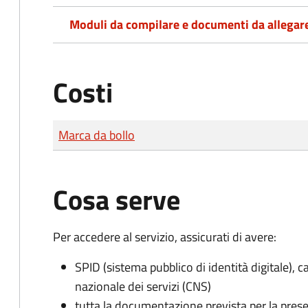
Moduli da compilare e documenti da allegar
Costi
Tipo di pagamento
Importo
Marca da bollo
Cosa serve
Per accedere al servizio, assicurati di avere:
SPID (sistema pubblico di identità digitale), ca
nazionale dei servizi (CNS)
tutta la documentazione prevista per la prese