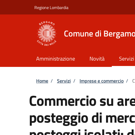
Salta al contenuto principale
Skip to footer content
Regione Lombardia
Comune di Bergam
Amministrazione
Novità
Servizi
Briciole di pane
Home
/
Servizi
/
Imprese e commercio
/
C
Commercio su are
posteggio di merca
posteggi isolati: