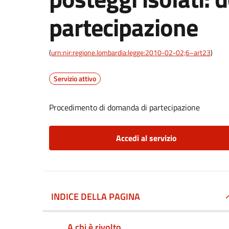
partecipazione
(
urn:nir:regione.lombardia:legge:2010-02-02;6~art23
)
Servizio attivo
Procedimento di domanda di partecipazione
Accedi al servizio
INDICE DELLA PAGINA
A chi è rivolto