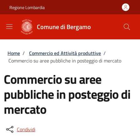
Salta al contenuto principale
Skip to footer content
Regione Lombardia
Comune di Bergamo
Briciole di pane
Home
/
Commercio ed Attività produttive
/
Commercio su aree pubbliche in posteggio di mercato
Commercio su aree
pubbliche in posteggio di
mercato
Condividi