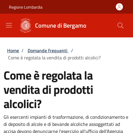
Salta al contenuto principale
Skip to footer content
Regione Lombardia
Comune di Bergamo
Briciole di pane
Home
/
Domande frequenti
/
Come è regolata la vendita di prodotti alcolici?
Come è regolata la
vendita di prodotti
alcolici?
Gli esercenti impianti di trasformazione, di condizionamento e
di deposito di alcole e di bevande alcoliche assoggettati ad
accisa devono denunciarne l'esercizio all'ufficio dell'Agenzia