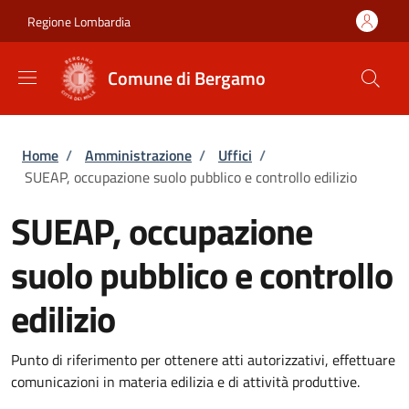
Salta al contenuto principale
Skip to footer content
Regione Lombardia
Comune di Bergamo
Briciole di pane
Home
/
Amministrazione
/
Uffici
/
SUEAP, occupazione suolo pubblico e controllo edilizio
SUEAP, occupazione
suolo pubblico e controllo
edilizio
Punto di riferimento per ottenere atti autorizzativi, effettuare
comunicazioni in materia edilizia e di attività produttive.