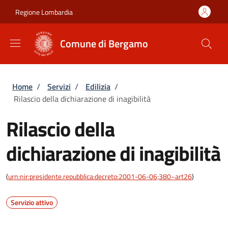
Salta al contenuto principale
Skip to footer content
Regione Lombardia
Comune di Bergamo
Briciole di pane
Home
/
Servizi
/
Edilizia
/
Rilascio della dichiarazione di inagibilità
Rilascio della
dichiarazione di inagibilità
(
urn:nir:presidente.repubblica:decreto:2001-06-06;380~art26
)
Servizio attivo