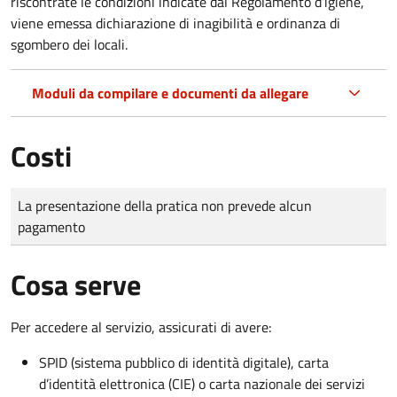
riscontrate le condizioni indicate dal Regolamento d’igiene,
viene emessa dichiarazione di inagibilità e ordinanza di
sgombero dei locali.
Moduli da compilare e documenti da allegare
Costi
Tipo di pagamento
Importo
La presentazione della pratica non prevede alcun
pagamento
Cosa serve
Per accedere al servizio, assicurati di avere:
SPID (sistema pubblico di identità digitale), carta
d’identità elettronica (CIE) o carta nazionale dei servizi