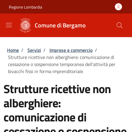
Salta al contenuto principale
Skip to footer content
Regione Lombardia
Comune di Bergamo
Briciole di pane
Home
/
Servizi
/
Imprese e commercio
/
Strutture ricettive non alberghiere: comunicazione di
cessazione o sospensione temporanea dell'attività per
bivacchi fissi in forma imprenditoriale
Strutture ricettive non
alberghiere:
comunicazione di
cessazione o sospensione