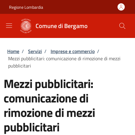
Salta al contenuto principale
Skip to footer content
Regione Lombardia
Comune di Bergamo
Briciole di pane
Home
/
Servizi
/
Imprese e commercio
/
Mezzi pubblicitari: comunicazione di rimozione di mezzi
pubblicitari
Mezzi pubblicitari:
comunicazione di
rimozione di mezzi
pubblicitari