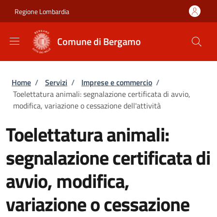
Salta al contenuto principale
Skip to footer content
Regione Lombardia
Comune di Bergamo
Briciole di pane
Home
/
Servizi
/
Imprese e commercio
/
Toelettatura animali: segnalazione certificata di avvio,
modifica, variazione o cessazione dell'attività
Toelettatura animali:
segnalazione certificata di
avvio, modifica,
variazione o cessazione